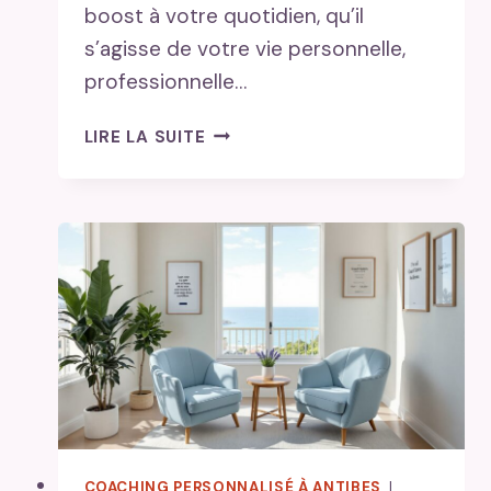
boost à votre quotidien, qu’il
s’agisse de votre vie personnelle,
professionnelle…
COACH
LIRE LA SUITE
DE
VIE
ANTIBES
:
UN
TREMPLIN
VERS
L’ÉPANOUISSEMENT
SUR
LA
CÔTE
D’AZUR
COACHING PERSONNALISÉ À ANTIBES
|