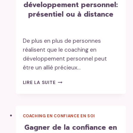
développement personnel:
AVEC
présentiel ou à distance
COACH’SISTERS
De plus en plus de personnes
réalisent que le coaching en
développement personnel peut
être un allié précieux…
COACHING
LIRE LA SUITE
EN
DÉVELOPPEMENT
PERSONNEL:
PRÉSENTIEL
COACHING EN CONFIANCE EN SOI
OU
À
gagner de la confiance en
DISTANCE