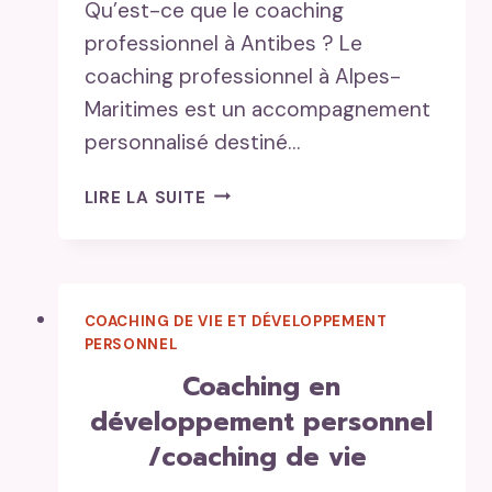
Qu’est-ce que le coaching
professionnel à Antibes ? Le
coaching professionnel à Alpes-
Maritimes est un accompagnement
personnalisé destiné…
COACHING
LIRE LA SUITE
PROFESSIONNEL
ALPES-
MARITIMES
:
COACHING DE VIE ET DÉVELOPPEMENT
COMMENT
PERSONNEL
TRANSFORMER
VOTRE
coaching en
CARRIÈRE
développement personnel
LOCALEMENT
/coaching de vie
?