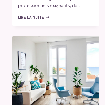
professionnels exigeants, de…
COACHING
LIRE LA SUITE
ANTI-
STRESS
CÔTE
D’AZUR
:
RETROUVER
L’ÉQUILIBRE
DANS
UN
CADRE
MÉDITERRANÉEN