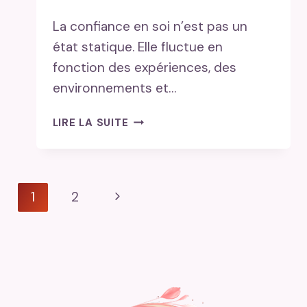
La confiance en soi n’est pas un
état statique. Elle fluctue en
fonction des expériences, des
environnements et…
DÉVELOPPER
LIRE LA SUITE
SA
CONFIANCE
EN
SOI
navigation
Page
1
2
de
suivante
page