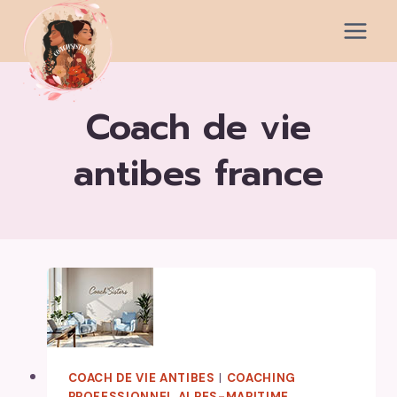
Aller
au
contenu
coach de vie
antibes france
COACH DE VIE ANTIBES
|
COACHING
PROFESSIONNEL ALPES-MARITIME