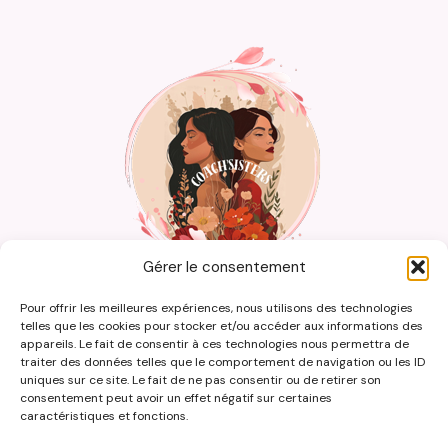
:
UN
TREMPLIN
VERS
L’ÉPANOUISSEMENT
SUR
LA
CÔTE
D’AZUR
Gérer le consentement
Pour offrir les meilleures expériences, nous utilisons des technologies
accueil
pourquoi nous consulter
telles que les cookies pour stocker et/ou accéder aux informations des
appareils. Le fait de consentir à ces technologies nous permettra de
ce qu’il faut savoir
blog
traiter des données telles que le comportement de navigation ou les ID
uniques sur ce site. Le fait de ne pas consentir ou de retirer son
consentement peut avoir un effet négatif sur certaines
caractéristiques et fonctions.