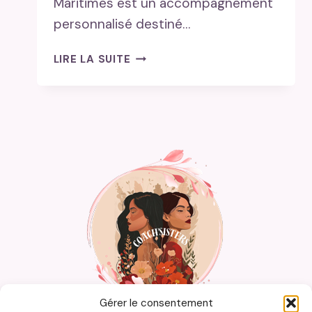
Maritimes est un accompagnement
personnalisé destiné…
COACHING
LIRE LA SUITE
PROFESSIONNEL
ALPES-
MARITIMES
:
COMMENT
TRANSFORMER
VOTRE
CARRIÈRE
LOCALEMENT
?
Gérer le consentement